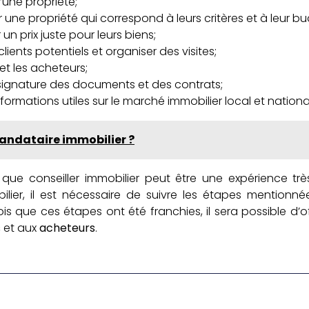
d’une propriété;
 une propriété qui correspond à leurs critères et à leur bu
r un prix juste pour leurs biens;
lients potentiels et organiser des visites;
et les acheteurs;
la signature des documents et des contrats;
nformations utiles sur le marché immobilier local et nationa
mandataire immobilier ?
t que conseiller immobilier peut être une expérience très
ilier, il est nécessaire de suivre les étapes mentionn
s que ces étapes ont été franchies, il sera possible d’o
s
et aux
acheteurs
.