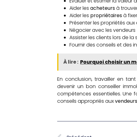
Évaluer et estimer la valeur 
Aider les
acheteurs
à trouver
Aider les
propriétaires
à fixe
Présenter les propriétés aux c
Négocier avec les vendeurs 
Assister les clients lors de 
Fournir des conseils et des i
À lire :
Pourquoi choisir un 
En conclusion, travailler en tan
devenir un bon conseiller immob
compétences essentielles. Une foi
conseils appropriés aux
vendeur