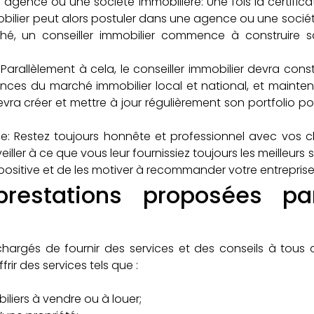
gence ou une société immobilière: Une fois la certificat
obilier peut alors postuler dans une agence ou une soci
ché, un conseiller immobilier commence à construire s
: Parallèlement à cela, le conseiller immobilier devra c
es du marché immobilier local et national, et mainten
evra créer et mettre à jour régulièrement son portfolio p
tèle: Restez toujours honnête et professionnel avec vos 
iller à ce que vous leur fournissiez toujours les meilleurs s
ositive et de les motiver à recommander votre entreprise 
restations proposées par
 chargés de fournir des services et des conseils à tous 
frir des services tels que :
liers à vendre ou à louer;