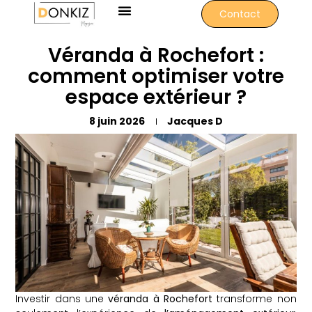
Contact
Véranda à Rochefort :
comment optimiser votre
espace extérieur ?
8 juin 2026
Jacques D
Investir dans une
véranda à Rochefort
transforme non